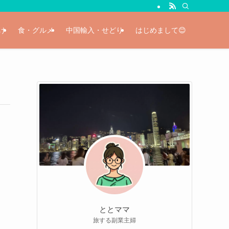
け
食・グルメ
中国輸入・せどり
はじめまして😊
ととママ
旅する副業主婦